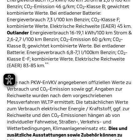
Benzin; CO
-Emission 46 g/km; CO
-Klasse B; gewichtet
2
2
kombinierte Werte. Bei entladener Batterie:
Energieverbrauch 7,3 l/100 km Benzin; CO
-Klasse F;
2
kombinierte Werte. Elektrische Reichweite (EAER) 45 km.
Outlander
Energieverbrauch 16-19,1 kWh/100 km Strom &
2,6-2,7 l/100 km Benzin; CO
-Emission 60 g/km; CO
-
2
2
Klasse B; gewichtet kombinierte Werte. Bei entladener
Batterie: Energieverbrauch 6,8-7,1 l/100km Benzin; CO
-
2
Klasse E-F; kombinierte Werte. Elektrische Reichweite
**
(EAER) 83-85 km.
**
Die nach PKW-EnVKV angegebenen offiziellen Werte zu
Verbrauch und CO₂-Emission sowie ggf. Angaben zur
Reichweite wurden nach dem vorgeschriebenen
Messverfahren WLTP ermittelt. Die tatsächlichen Werte
zum Verbrauch elektrischer Energie / Kraftstoff, ggf. zur
Reichweite und den CO₂-Emissionen hängen ab von
individueller Fahrweise, Straßen-, Verkehrs- und
Wetterbedingungen, Klimaanlageneinsatz etc.
Dies und
zusätzliche Ausstattungen sowie Zubehör können zu