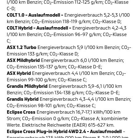
l/100 km Benzin; CO
-Emission 112-125 g/km; CO
-Klasse
2
2
C-D;
COLT 1.0 - Auslaufmodell -
Energieverbrauch 5,2-5,3 l/100
km Benzin; CO
-Emission 118-119 g/km; CO
-Klasse D;
2
2
COLT Hybrid - Auslaufmodell -
Energieverbrauch 4,2-4,3
l/100 km Benzin; CO
-Emission 96-97 g/km; CO
-Klasse
2
2
C;
ASX 1.2 Turbo
Energieverbrauch 5,9 l/100 km Benzin; CO
-
2
Emission 133 g/km; CO
-Klasse D;
2
ASX Mildhybrid
Energieverbrauch 6,0 l/100 km Benzin;
CO
-Emission 135-137 g/km; CO
-Klasse D-E;
2
2
ASX Hybrid
Energieverbrauch 4,4 l/100 km Benzin; CO
-
2
Emission 99-100 g/km; CO
-Klasse C;
2
Grandis Mildhybrid
Energieverbrauch 5,9-6,1 l/100 km
Benzin; CO
-Emission 134-138 g/km; CO
-Klasse D-E;
2
2
Grandis Hybrid
Energieverbrauch 4,3-4,4 l/100 km Benzin;
CO
-Emission 98-101 g/km; CO
-Klasse C;
2
2
Eclipse Cross
Energieverbrauch 16,7-17,1 kWh/100 km
Strom; CO
-Emission 0 g/km; CO
-Klasse A; kombinierte
2
2
Werte. Elektrische Reichweite (EAER) 615-627 km.
Eclipse Cross Plug-in Hybrid 4WD 2.4 - Auslaufmodell
-
Energieverbrauch 17,5 kWh/100 km Strom & 2,0 l/100 km