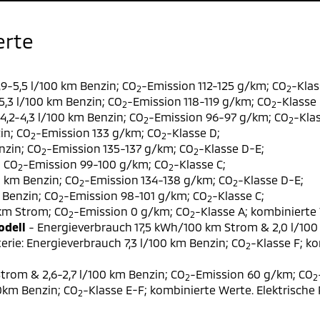
erte
9-5,5 l/100 km Benzin; CO
-Emission 112-125 g/km; CO
-Klas
2
2
,3 l/100 km Benzin; CO
-Emission 118-119 g/km; CO
-Klasse 
2
2
,2-4,3 l/100 km Benzin; CO
-Emission 96-97 g/km; CO
-Klas
2
2
in; CO
-Emission 133 g/km; CO
-Klasse D;
2
2
nzin; CO
-Emission 135-137 g/km; CO
-Klasse D-E;
2
2
; CO
-Emission 99-100 g/km; CO
-Klasse C;
2
2
0 km Benzin; CO
-Emission 134-138 g/km; CO
-Klasse D-E;
2
2
 Benzin; CO
-Emission 98-101 g/km; CO
-Klasse C;
2
2
 km Strom; CO
-Emission 0 g/km; CO
-Klasse A; kombinierte 
2
2
odell
- Energieverbrauch 17,5 kWh/100 km Strom & 2,0 l/100
erie: Energieverbrauch 7,3 l/100 km Benzin; CO
-Klasse F; k
2
trom & 2,6-2,7 l/100 km Benzin; CO
-Emission 60 g/km; CO
2
2
00km Benzin; CO
-Klasse E-F; kombinierte Werte. Elektrische
2