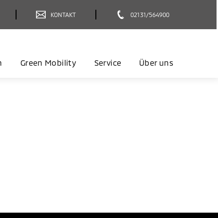
KONTAKT
02131/564900
n
Green Mobility
Service
Über uns